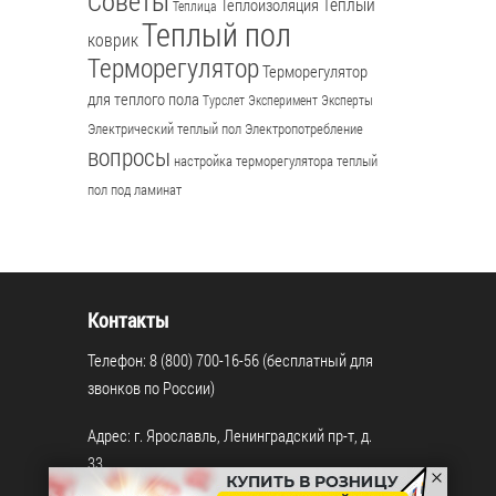
Советы
Теплый
Теплоизоляция
Теплица
Теплый пол
коврик
Терморегулятор
Терморегулятор
для теплого пола
Турслет
Эксперимент
Эксперты
Электрический теплый пол
Электропотребление
вопросы
настройка терморегулятора
теплый
пол под ламинат
Контакты
Телефон: 8 (800) 700-16-56 (бесплатный для
звонков по России)
Адрес: г. Ярославль, Ленинградский пр-т, д.
33