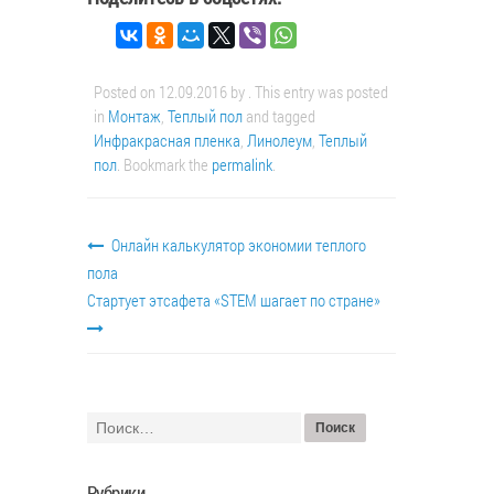
Posted on
12.09.2016
by
. This entry was posted
in
Монтаж
,
Теплый пол
and tagged
Инфракрасная пленка
,
Линолеум
,
Теплый
пол
. Bookmark the
permalink
.
Онлайн калькулятор экономии теплого
пола
Стартует этсафета «STEM шагает по стране»
Рубрики