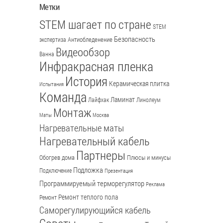
Метки
STEM шагает по стране
STEM
Безопасность
Антиобледенение
экспертиза
Видеообзор
Ванна
Инфракрасная пленка
История
Керамическая плитка
Испытания
Команда
Ламинат
Лайфхак
Линолеум
Монтаж
Маты
Москва
Нагревательные маты
Нагревательный кабель
Партнеры
Обогрев дома
Плюсы и минусы
Подложка
Подключение
Презентация
Программируемый терморегулятор
Реклама
Ремонт теплого пола
Ремонт
Саморегулирующийся кабель