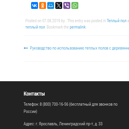
Posted on
07.08.2019
by
. This entry was posted in
Теплый пол
a
теплый пол
. Bookmark the
permalink
.
Руководство по использованию теплых полов с деревян
Контакты
Телефон: 8 (800) 700-16-56 (бесплатный для звонков по
России)
Адрес: г. Ярославль, Ленинградский пр-т, д. 33