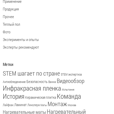
Применение
Продукция
Прочее
Теплый пол
Фото
Эксперименты и опыты
Эксперты рекомендуют
Метки
STEM шагает по стране
STEM экспертиза
Видеообзор
Безопасность
Антиобледенение
Ванна
Инфракрасная пленка
Испытания
История
Команда
Керамическая плитка
Монтаж
Ламинат
Лайфхак
Линолеум
Маты
Москва
Нагревательный
Нагревательные маты