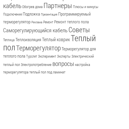
Партнеры
кабель
Обогрев дома
Плюсы и минусы
Подложка
Программируемый
Подключение
Презентация
терморегулятор
Ремонт теплого пола
Ремонт
Реклама
Советы
Саморегулирующийся кабель
Теплый
Теплый коврик
Теплоизоляция
Теплица
пол
Терморегулятор
Терморегулятор для
теплого пола
Электрический
Турслет
Эксперимент
Эксперты
вопросы
теплый пол
Электропотребление
настройка
терморегулятора
теплый пол под ламинат