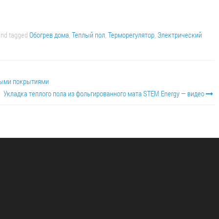
nd tagged
Обогрев дома
,
Теплый пол
,
Терморегулятор
,
Электрический
ными покрытиями
Укладка теплого пола из фольгированного мата STEM Energy — видео