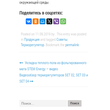
окружающей среды.
Поделитесь в соцсетях:
Posted on
11.09.2019
by
. This entry was posted
in
Продукция
and tagged
Советы
,
Терморегулятор
. Bookmark the
permalink
.
Укладка теплого пола из фольгированного
мата STEM Energy — видео
Видеообзор терморегуляторов SET 02, SET 03 и
SET 04