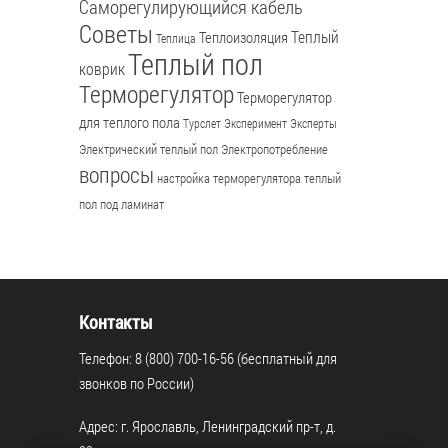
Саморегулирующийся кабель
Советы
Теплый
Теплоизоляция
Теплица
Теплый пол
коврик
Терморегулятор
Терморегулятор
для теплого пола
Турслет
Эксперимент
Эксперты
Электрический теплый пол
Электропотребление
вопросы
настройка терморегулятора
теплый
пол под ламинат
Контакты
Телефон: 8 (800) 700-16-56 (бесплатный для
звонков по России)
Адрес: г. Ярославль, Ленинградский пр-т, д.