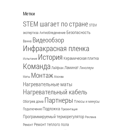
Метки
STEM шагает по стране
STEM
Безопасность
Антиобледенение
экспертиза
Видеообзор
Ванна
Инфракрасная пленка
История
Керамическая плитка
Испытания
Команда
Ламинат
Лайфхак
Линолеум
Монтаж
Маты
Москва
Нагревательные маты
Нагревательный кабель
Партнеры
Обогрев дома
Плюсы и минусы
Подложка
Подключение
Презентация
Программируемый терморегулятор
Реклама
Ремонт теплого пола
Ремонт