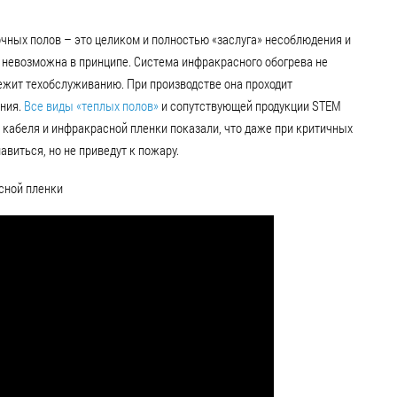
очных полов – это целиком и полностью «заслуга» несоблюдения и
 невозможна в принципе. Система инфракрасного обогрева не
жит техобслуживанию. При производстве она проходит
ания.
Все виды «теплых полов»
и сопутствующей продукции STEM
 кабеля и инфракрасной пленки показали, что даже при критичных
авиться, но не приведут к пожару.
сной пленки