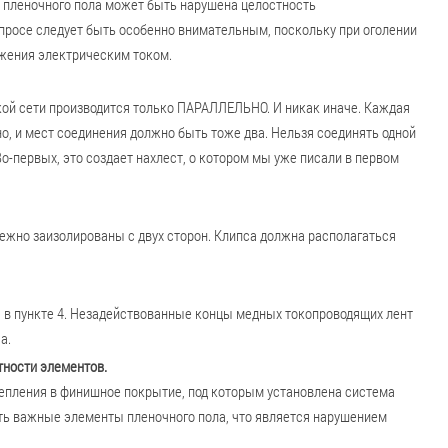
 пленочного пола может быть нарушена целостность
просе следует быть особенно внимательным, поскольку при оголении
жения электрическим током.
кой сети производится только ПАРАЛЛЕЛЬНО. И никак иначе. Каждая
о, и мест соединения должно быть тоже два. Нельзя соединять одной
о-первых, это создает нахлест, о котором мы уже писали в первом
ежно заизолированы с двух сторон. Клипса должна располагаться
а в пункте 4. Незадействованные концы медных токопроводящих лент
а.
тности элементов.
репления в финишное покрытие, под которым установлена система
ть важные элементы пленочного пола, что является нарушением