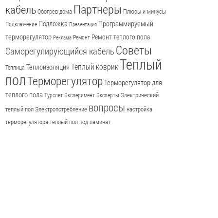
Партнеры
кабель
Обогрев дома
Плюсы и минусы
Подложка
Программируемый
Подключение
Презентация
терморегулятор
Ремонт теплого пола
Ремонт
Реклама
Советы
Саморегулирующийся кабель
Теплый
Теплый коврик
Теплоизоляция
Теплица
пол
Терморегулятор
Терморегулятор для
теплого пола
Электрический
Турслет
Эксперимент
Эксперты
вопросы
теплый пол
Электропотребление
настройка
терморегулятора
теплый пол под ламинат