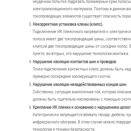
неудачной попытке подрезать полимерный край полосы
электроизоляционного материала. Поэтому в данном во
токопроводящих элементов существует опасность пора
Некорректная установка клемм (клипс).
Подключение ИК пленочного нагревателя к электричес
полоса имеет две токопроводящие шины, соответственн
клипсой две токопроводящие шины от соседних полос. В
пункте, во-вторых, это нарушение технологии монтажа.
Нарушение изоляции контактов шин и проводов.
Точки подключения контактных клипс должны быть над
примерно посередине изолирующего скотча.
Нарушение изоляции незадействованных концов шин.
Собственно, ситуация аналогичная той, которая описан
должны быть тщательно изолированы с помощью скотч
Крепление ИК пленки к основанию с нарушением целос
Категорически запрещается вбивать гвозди, дюбели, к
инфракрасного обогрева. В этом случае можно повреди
технологии и техники безопасности.