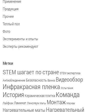
Применение
Продукция
Прочее
Теплый пол
Фото
Эксперименты и опыты
Эксперты рекомендуют
Метки
STEM шагает по стране
STEM экспертиза
Видеообзор
Безопасность
Антиобледенение
Ванна
Инфракрасная пленка
Испытания
История
Команда
Керамическая плитка
Монтаж
Ламинат
Лайфхак
Линолеум
Маты
Москва
Нагревательный
Нагревательные маты