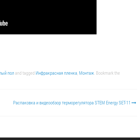
лый пол
and tagged
Инфракрасная пленка
,
Монтаж
. Bookmark the
Распаковка и видеообзор терморегулятора STEM Energy SET-11