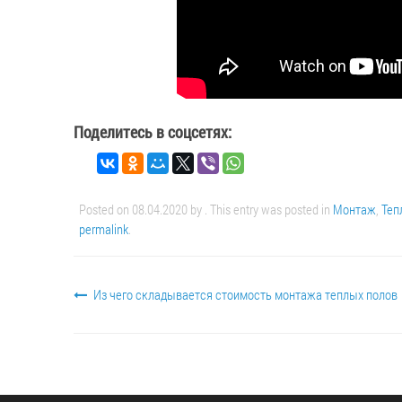
Поделитесь в соцсетях:
Posted on
08.04.2020
by
. This entry was posted in
Монтаж
,
Теп
permalink
.
Из чего складывается стоимость монтажа теплых полов