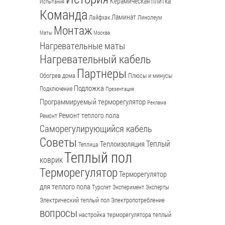
Керамическая плитка
Испытания
Команда
Ламинат
Лайфхак
Линолеум
Монтаж
Маты
Москва
Нагревательные маты
Нагревательный кабель
Партнеры
Обогрев дома
Плюсы и минусы
Подложка
Подключение
Презентация
Программируемый терморегулятор
Реклама
Ремонт теплого пола
Ремонт
Саморегулирующийся кабель
Советы
Теплый
Теплоизоляция
Теплица
Теплый пол
коврик
Терморегулятор
Терморегулятор
для теплого пола
Турслет
Эксперимент
Эксперты
Электрический теплый пол
Электропотребление
вопросы
настройка терморегулятора
теплый