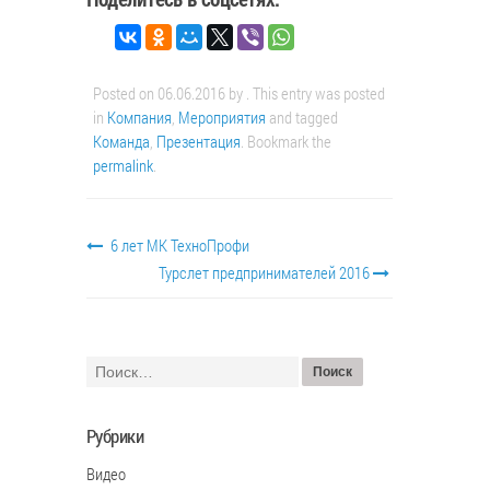
Posted on
06.06.2016
by
. This entry was posted
in
Компания
,
Мероприятия
and tagged
Команда
,
Презентация
. Bookmark the
permalink
.
6 лет МК ТехноПрофи
Турслет предпринимателей 2016
Рубрики
Видео