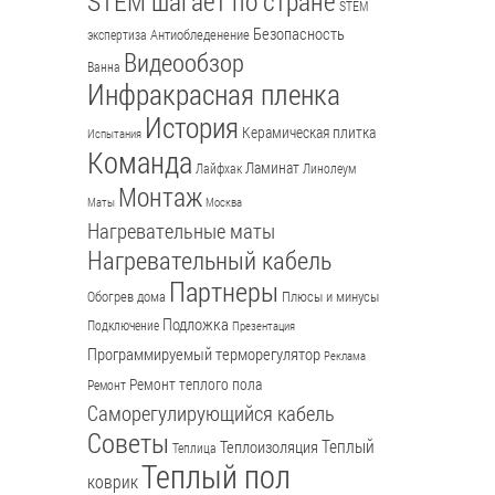
STEM шагает по стране
STEM
Безопасность
Антиобледенение
экспертиза
Видеообзор
Ванна
Инфракрасная пленка
История
Керамическая плитка
Испытания
Команда
Ламинат
Лайфхак
Линолеум
Монтаж
Маты
Москва
Нагревательные маты
Нагревательный кабель
Партнеры
Обогрев дома
Плюсы и минусы
Подложка
Подключение
Презентация
Программируемый терморегулятор
Реклама
Ремонт теплого пола
Ремонт
Саморегулирующийся кабель
Советы
Теплый
Теплоизоляция
Теплица
Теплый пол
коврик