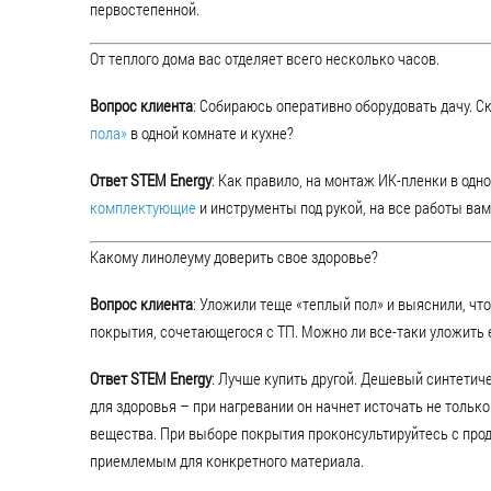
первостепенной.
От теплого дома вас отделяет всего несколько часов.
Вопрос клиента
: Собираюсь оперативно оборудовать дачу. С
пола»
в одной комнате и кухне?
Ответ STEM Energy
: Как правило, на монтаж ИК-пленки в одн
комплектующие
и инструменты под рукой, на все работы вам
Какому линолеуму доверить свое здоровье?
Вопрос клиента
: Уложили теще «теплый пол» и выяснили, ч
покрытия, сочетающегося с ТП. Можно ли все-таки уложить е
Ответ STEM Energy
: Лучше купить другой. Дешевый синтетич
для здоровья – при нагревании он начнет источать не только
вещества. При выборе покрытия проконсультируйтесь с про
приемлемым для конкретного материала.