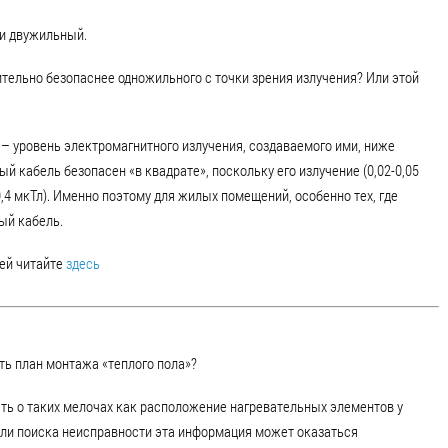
и двужильный.
ельно безопаснее одножильного с точки зрения излучения? Или этой
 – уровень электромагнитного излучения, создаваемого ими, ниже
й кабель безопасен «в квадрате», поскольку его излучение (0,02-0,05
0,4 мкТл). Именно поэтому для жилых помещений, особенно тех, где
ый кабель.
ей читайте
здесь
ять план монтажа «теплого пола»?
ть о таких мелочах как расположение нагревательных элементов у
 или поиска неисправности эта информация может оказаться