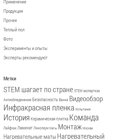
Применение
Продукция
Прочее
Теплый пол
Фото
Эксперименты и опыты
Эксперты рекомендуют
Метки
STEM шагает по стране
STEM экспертиза
Видеообзор
Безопасность
Антиобледенение
Ванна
Инфракрасная пленка
Испытания
История
Команда
Керамическая плитка
Монтаж
Ламинат
Лайфхак
Линолеум
Маты
Москва
Нагревательный
Нагревательные маты