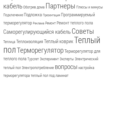
Партнеры
кабель
Обогрев дома
Плюсы и минусы
Подложка
Программируемый
Подключение
Презентация
терморегулятор
Ремонт теплого пола
Ремонт
Реклама
Советы
Саморегулирующийся кабель
Теплый
Теплый коврик
Теплоизоляция
Теплица
пол
Терморегулятор
Терморегулятор для
теплого пола
Электрический
Турслет
Эксперимент
Эксперты
вопросы
теплый пол
Электропотребление
настройка
терморегулятора
теплый пол под ламинат