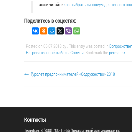
также читайте
как выбрать линолеум для теплого по
Поделитесь в соцсетях:
Posted on
06.07.2018
by
. This entry was posted in
Вопрос-отве
Нагревательный кабель
,
Советы
. Bookmark the
permalink
.
Турслет предпринимателей «Содружество» 2018
Контакты
Телефон: 8 (800) 700-16-56 (бесплатный для звонков по