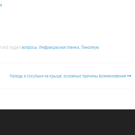
ла
т
and tagged
вопросы
,
Инфракрасная пленка
,
Линолеум
,
Наледь и сосульки на крыше: основные причины возникновения