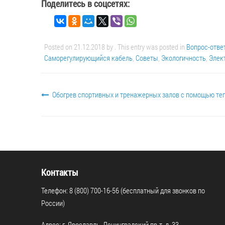
Поделитесь в соцсетях:
Posted on
21.12.2018
by
. This entry was posted in
Вопрос-отве
Саморегулирующийся кабель
,
Советы
,
Экологичность
,
Элек
Обогрев спортивных и тренажерных залов с помощью теп
Контакты
Телефон: 8 (800) 700-16-56 (бесплатный для звонков по
России)
Адрес: г. Ярославль, Ленинградский пр-т, д. 33