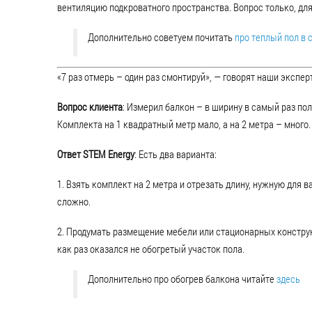
вентиляцию подкроватного пространства. Вопрос только, дл
Дополнительно советуем почитать
про теплый пол в 
«7 раз отмерь – один раз смонтируй», — говорят наши экспер
Вопрос клиента
: Измерил балкон – в ширину в самый раз по
Комплекта на 1 квадратный метр мало, а на 2 метра – много.
Ответ STEM Energy
: Есть два варианта:
1. Взять комплект на 2 метра и отрезать длину, нужную для в
сложно.
2. Продумать размещение мебели или стационарных конструк
как раз оказался не обогретый участок пола.
Дополнительно про обогрев балкона читайте
здесь