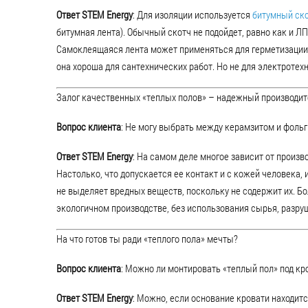
Ответ STEM Energy
: Для изоляции используется
битумный ск
битумная лента). Обычный скотч не подойдет, равно как и ЛП
Самоклеящаяся лента может применяться для герметизации ш
она хороша для сантехнических работ. Но не для электротех
Залог качественных «теплых полов» – надежный производит
Вопрос клиента
: Не могу выбрать между керамзитом и фоль
Ответ STEM Energy
: На самом деле многое зависит от произв
Настолько, что допускается ее контакт и с кожей человека, 
не выделяет вредных веществ, поскольку не содержит их. Бо
экологичном производстве, без использования сырья, разр
На что готов ты ради «теплого пола» мечты?
Вопрос клиента
: Можно ли монтировать «теплый пол» под кр
Ответ STEM Energy
: Можно, если основание кровати находитс