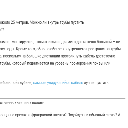
.
о около 25 метров. Можно ли внутрь трубы пустить
ия?
 самрег монтируется, только если ее диаметр достаточно большой – не
оку воды. Кроме того, обычно обогрев внутреннего пространства трубы
в, поскольку на большие дистанции протолкнуть кабель достаточно
к трубы, который поднимается на уровень промерзания почвы или
 небольшой глубине,
саморегулирующийся кабель
лучше пустить
ственных «теплых полов».
концы на срезах инфракрасной пленки? Подойдет ли обычный скотч? А