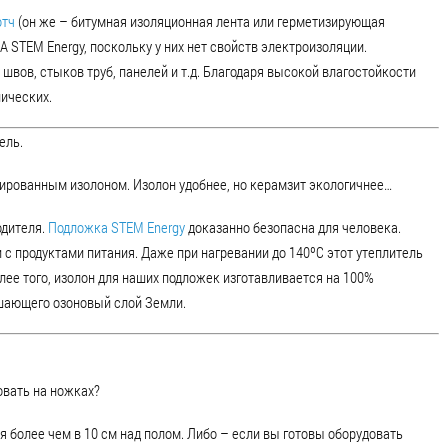
отч
(он же – битумная изоляционная лента или герметизирующая
А STEM Energy, поскольку у них нет свойств электроизоляции.
вов, стыков труб, панелей и т.д. Благодаря высокой влагостойкости
нических.
ель.
гированным изолоном. Изолон удобнее, но керамзит экологичнее…
одителя.
Подложка STEM Energy
доказанно безопасна для человека.
и с продуктами питания. Даже при нагревании до 140ºС этот утеплитель
лее того, изолон для наших подложек изготавливается на 100%
ушающего озоновый слой Земли.
овать на ножках?
я более чем в 10 см над полом. Либо – если вы готовы оборудовать