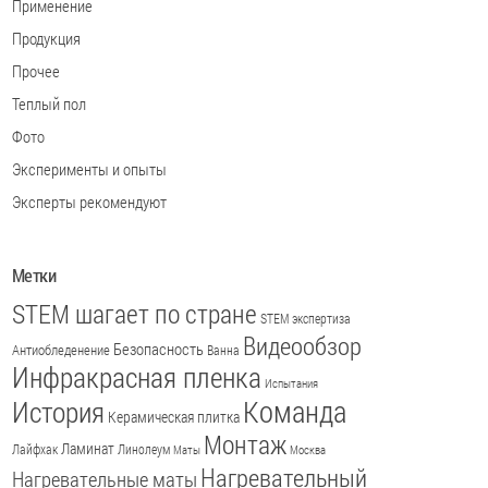
Применение
Продукция
Прочее
Теплый пол
Фото
Эксперименты и опыты
Эксперты рекомендуют
Метки
STEM шагает по стране
STEM экспертиза
Видеообзор
Безопасность
Антиобледенение
Ванна
Инфракрасная пленка
Испытания
История
Команда
Керамическая плитка
Монтаж
Ламинат
Лайфхак
Линолеум
Маты
Москва
Нагревательный
Нагревательные маты