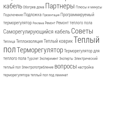
Партнеры
кабель
Обогрев дома
Плюсы и минусы
Подложка
Программируемый
Подключение
Презентация
терморегулятор
Ремонт теплого пола
Ремонт
Реклама
Советы
Саморегулирующийся кабель
Теплый
Теплый коврик
Теплоизоляция
Теплица
пол
Терморегулятор
Терморегулятор для
теплого пола
Электрический
Турслет
Эксперимент
Эксперты
вопросы
теплый пол
Электропотребление
настройка
терморегулятора
теплый пол под ламинат