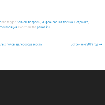
т
and tagged
балкон
,
вопросы
,
Инфракрасная пленка
,
Подложка
,
троизоляция
. Bookmark the
permalink
.
лых полов: целесообразность
Встречаем 2019 год