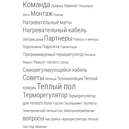
Команда
Ламинат
Лайфхак
Линолеум
Монтаж
Маты
Москва
Нагревательные маты
Нагревательный кабель
Партнеры
Обогрев дома
Плюсы и минусы
Подложка
Подключение
Презентация
Программируемый терморегулятор
Реклама
Ремонт теплого пола
Ремонт
Саморегулирующийся кабель
Советы
Теплый
Теплоизоляция
Теплица
Теплый пол
коврик
Терморегулятор
Терморегулятор
для теплого пола
Турслет
Эксперимент
Эксперты
Электрический теплый пол
Электропотребление
вопросы
настройка терморегулятора
теплый
пол под ламинат