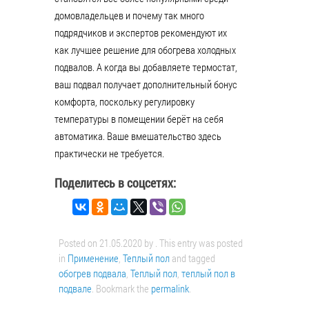
домовладельцев и почему так много
подрядчиков и экспертов рекомендуют их
как лучшее решение для обогрева холодных
подвалов. А когда вы добавляете термостат,
ваш подвал получает дополнительный бонус
комфорта, поскольку регулировку
температуры в помещении берёт на себя
автоматика. Ваше вмешательство здесь
практически не требуется.
Поделитесь в соцсетях:
Posted on
21.05.2020
by
. This entry was posted
in
Применение
,
Теплый пол
and tagged
обогрев подвала
,
Теплый пол
,
теплый пол в
подвале
. Bookmark the
permalink
.