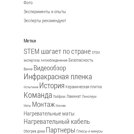
Фото
Эксперименты и опыты
Эксперты рекомендуют
Метки
STEM шагает по стране
STEM
Безопасность
Антиобледенение
экспертиза
Видеообзор
Ванна
Инфракрасная пленка
История
Керамическая плитка
Испытания
Команда
Ламинат
Лайфхак
Линолеум
Монтаж
Маты
Москва
Нагревательные маты
Нагревательный кабель
Партнеры
Обогрев дома
Плюсы и минусы