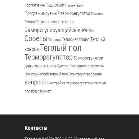
Подложка
Подключение
Презентация
Программируемый терморегулятор
Реклама
Ремонт теплого пола
Ремонт
Саморегулирующийся кабель
Советы
Теплый
Теплоизоляция
Теплица
Теплый пол
коврик
Терморегулятор
Терморегулятор
для теплого пола
Турслет
Эксперимент
Эксперты
Электрический теплый пол
Электропотребление
вопросы
настройка терморегулятора
теплый
пол под ламинат
Контакты
Телефон: 8 (800) 700-16-56 (бесплатный для