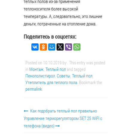
теплых полов из-за применения
теплоносителя более высокой
температуры. А, следовательно, это лишние
деньги, потраченные на отопление дома.
Поделитесь в соцсетях:
Posted on
10.10.2019
by
. This entry was posted
in
Монтаж
,
Теплый пол
and tagged
Пенополистирол
,
Советы
,
Теплый пол
,
Утеплитель для теплого пола
. Bookmark the
permalink
.
Как подобрать теплый пол правильно
Управление терморегулятором SET 25 WiFi с
телефона (видео)