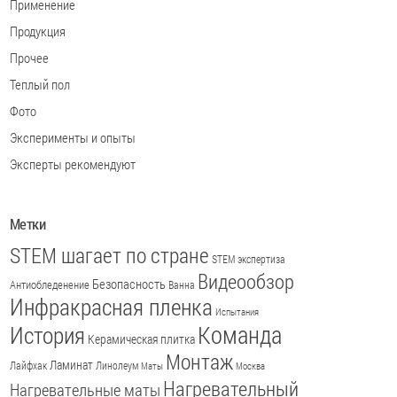
Применение
Продукция
Прочее
Теплый пол
Фото
Эксперименты и опыты
Эксперты рекомендуют
Метки
STEM шагает по стране
STEM экспертиза
Видеообзор
Безопасность
Антиобледенение
Ванна
Инфракрасная пленка
Испытания
История
Команда
Керамическая плитка
Монтаж
Ламинат
Лайфхак
Линолеум
Маты
Москва
Нагревательный
Нагревательные маты