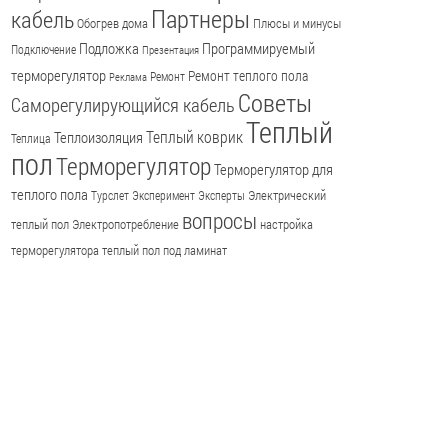
Партнеры
кабель
Обогрев дома
Плюсы и минусы
Подложка
Программируемый
Подключение
Презентация
терморегулятор
Ремонт теплого пола
Ремонт
Реклама
Советы
Саморегулирующийся кабель
Теплый
Теплый коврик
Теплоизоляция
Теплица
пол
Терморегулятор
Терморегулятор для
теплого пола
Электрический
Турслет
Эксперимент
Эксперты
вопросы
теплый пол
Электропотребление
настройка
терморегулятора
теплый пол под ламинат