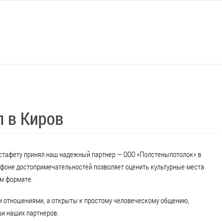
л в Киров
 эстафету принял наш надежный партнер — ООО «Полстеныпотолок» в
 фоне достопримечательностей позволяет оценить культурные места
ом формате.
ми отношениями, а открыты к простому человеческому общению,
ши наших партнеров.