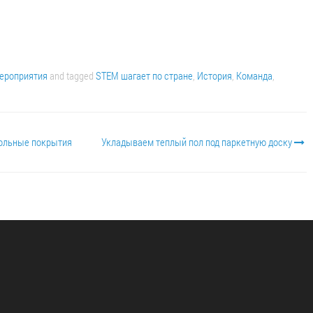
ероприятия
and tagged
STEM шагает по стране
,
История
,
Команда
,
польные покрытия
Укладываем теплый пол под паркетную доску