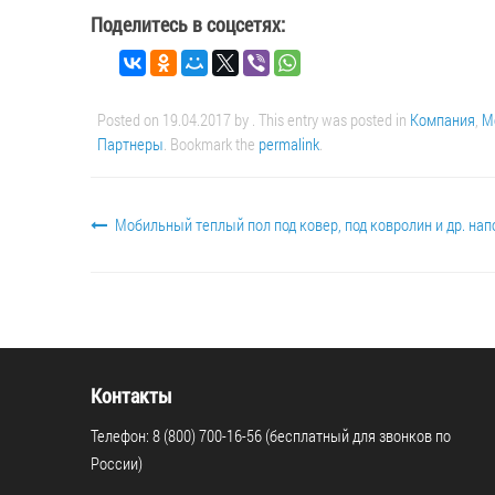
Поделитесь в соцсетях:
Posted on
19.04.2017
by
. This entry was posted in
Компания
,
М
Партнеры
. Bookmark the
permalink
.
Мобильный теплый пол под ковер, под ковролин и др. на
Контакты
Телефон: 8 (800) 700-16-56 (бесплатный для звонков по
России)